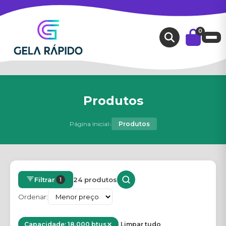
0
Produtos
›
Página Inicial
Produtos
Filtrar
24 produtos
1
Ordenar:
Capacidade: 18.000 btus
Limpar tudo