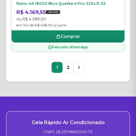
Nano +IA 18000 Btus Quente e Frio 220v R-32
R$ 4.169,55
-5% PIX
ou R$ 4.389,00
em 10x de R$ 438,90 s/ juros
Comprar
Fale pelo WhatsApp
1
2
Gela Rápido Ar Condicionado
CNPJ: 26.257.986/0001-73