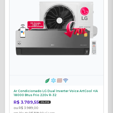
Ar Condicionado LG Dual Inverter Voice ArtCool +IA
18000 Btus Frio 220v R-32
R$ 3.789,55
-5% PIX
ou R$ 3.989,00
em 10x de R$ 398,90 s/ juros