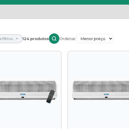
 filtros...
124 produtos
Ordenar: