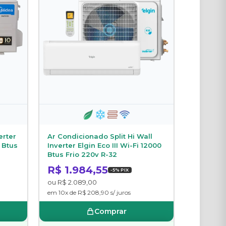
erter
Ar Condicionado Split Hi Wall
 Btus
Inverter Elgin Eco III Wi-Fi 12000
Btus Frio 220v R-32
R$ 1.984,55
-5% PIX
ou R$ 2.089,00
em 10x de R$ 208,90 s/ juros
Comprar