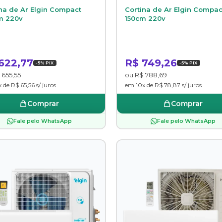
na de Ar Elgin Compact
Cortina de Ar Elgin Compac
m 220v
150cm 220v
622,77
R$ 749,26
-5% PIX
-5% PIX
 655,55
ou R$ 788,69
 de R$ 65,56 s/ juros
em 10x de R$ 78,87 s/ juros
Comprar
Comprar
Fale pelo WhatsApp
Fale pelo WhatsApp