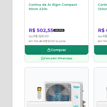
Cortina de Ar Elgin Compact
Corti
90cm 220v
120c
R$ 502,55
R$ 
-5% PIX
ou R$ 529,00
ou R$
em 10x de R$ 52,90 s/ juros
em 10x
Comprar
Fale pelo WhatsApp