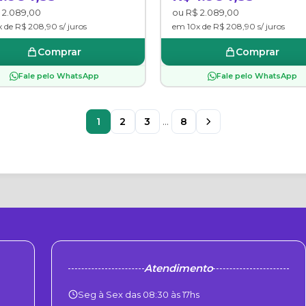
 2.089,00
ou R$ 2.089,00
 de R$ 208,90 s/ juros
em 10x de R$ 208,90 s/ juros
Comprar
Comprar
Fale pelo WhatsApp
Fale pelo WhatsApp
1
2
3
...
8
Atendimento
Seg à Sex das 08:30 às 17hs