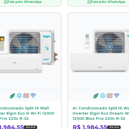
Fale pelo WhatsApp
Fale pelo WhatsApp
ndicionado Split Hi Wall
Ar Condicionado Split Hi Wa
ter Elgin Eco III Wi-Fi 12000
Inverter Elgin Eco Dream W
Frio 220v R-32
12000 Btus Frio 220v R-32
1.984,55
R$ 1.984,55
-5% PIX
-5% PIX