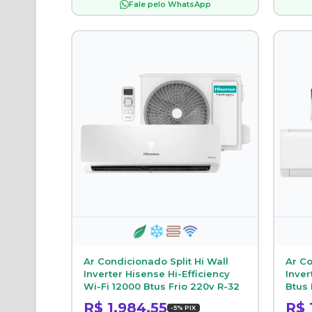
Fale pelo WhatsApp
Ar Condicionado Split Hi Wall
Ar Co
Inverter Hisense Hi-Efficiency
Inver
Wi-Fi 12000 Btus Frio 220v R-32
Btus 
R$ 1.984,55
R$ 
-5% PIX