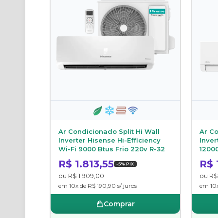
Ar Condicionado Split Hi Wall
Ar Co
Inverter Hisense Hi-Efficiency
Inver
Wi-Fi 9000 Btus Frio 220v R-32
12000
R$ 1.813,55
R$ 
-5% PIX
ou R$ 1.909,00
ou R$
em 10x de R$ 190,90 s/ juros
em 10x
Comprar