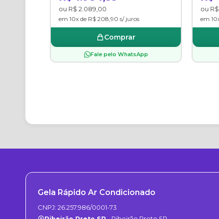
ou R$ 2.089,00
ou R$
em 10x de R$ 208,90 s/ juros
em 10x
Comprar
Fale pelo WhatsApp
Gela Rápido Ar Condicionado
CNPJ: 26.257.986/0001-73
Ribeirão Preto SP
- Ribeirão Preto SP