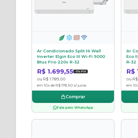
Ar Condicionado Split Hi Wall
Ar Co
Inverter Elgin Eco III Wi-Fi 9000
Eco I
Btus Frio 220v R-32
R-32
R$ 1.699,55
R$ 
-5% PIX
ou R$ 1.789,00
ou R$ 
em 10x de R$ 178,90 s/ juros
em 10x
Comprar
Fale pelo WhatsApp