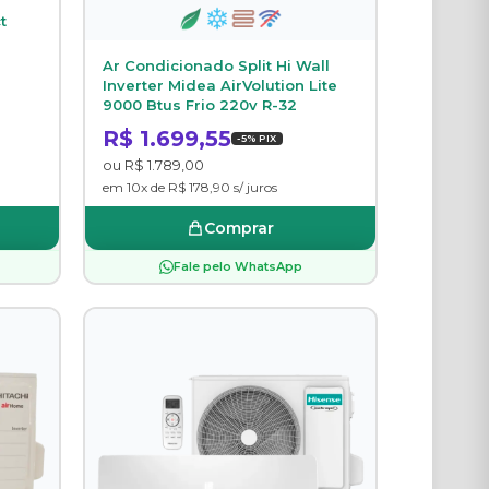
t
Ar Condicionado Split Hi Wall
Inverter Midea AirVolution Lite
9000 Btus Frio 220v R-32
R$ 1.699,55
-5% PIX
ou R$ 1.789,00
em 10x de R$ 178,90 s/ juros
Comprar
Fale pelo WhatsApp