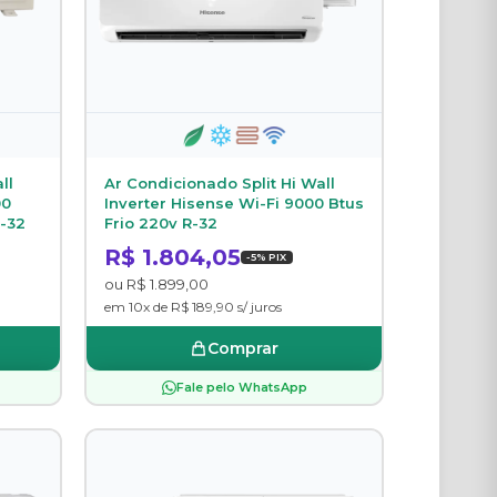
ll
Ar Condicionado Split Hi Wall
00
Inverter Hisense Wi-Fi 9000 Btus
R-32
Frio 220v R-32
R$ 1.804,05
-5% PIX
ou R$ 1.899,00
em 10x de R$ 189,90 s/ juros
Comprar
Fale pelo WhatsApp