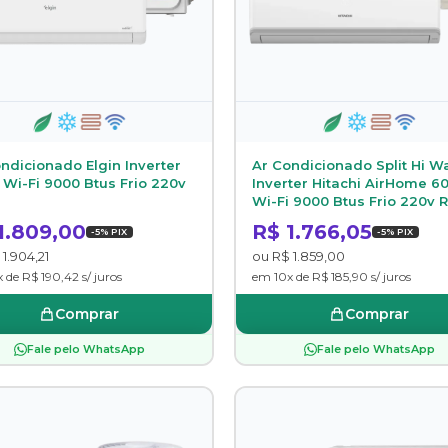
ndicionado Elgin Inverter
Ar Condicionado Split Hi Wa
I Wi-Fi 9000 Btus Frio 220v
Inverter Hitachi AirHome 6
Wi-Fi 9000 Btus Frio 220v 
1.809,00
R$ 1.766,05
-5% PIX
-5% PIX
1.904,21
ou R$ 1.859,00
 de R$ 190,42 s/ juros
em 10x de R$ 185,90 s/ juros
Comprar
Comprar
Fale pelo WhatsApp
Fale pelo WhatsApp