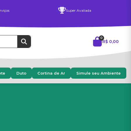
rviços
Super Avaliada
0
R$ 0,00
ete
Duto
Cortina de Ar
Simule seu Ambiente