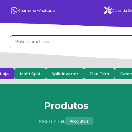
Chame no Whatsapp
Garantia Se
Loja
Multi Split
Split Inverter
Piso Teto
Cass
Produtos
›
Página Inicial
Produtos