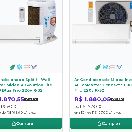
ndicionado Split Hi Wall
Ar Condicionado Midea Inv
ter Midea AirVolution Lite
AI EcoMaster Connect 9000
 Btus Frio 220v R-32
Frio 220v R-32
1.870,55
R$ 1.880,05
-5% PIX
-5% PIX
 1.969,00
ou R$ 1.979,00
 de R$ 196,90 s/ juros
em 10x de R$ 197,90 s/ juros
Comprar
Comprar