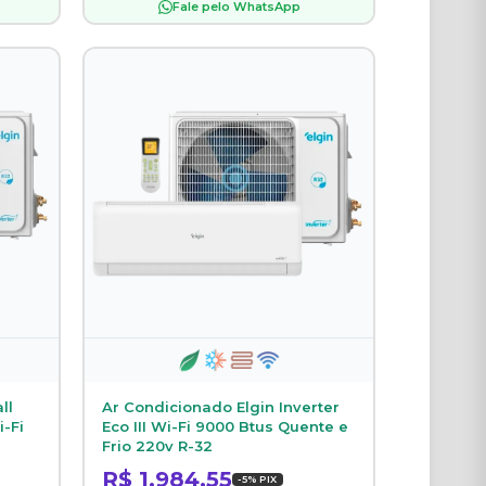
Fale pelo WhatsApp
ll
Ar Condicionado Elgin Inverter
i-Fi
Eco III Wi-Fi 9000 Btus Quente e
Frio 220v R-32
R$ 1.984,55
-5% PIX