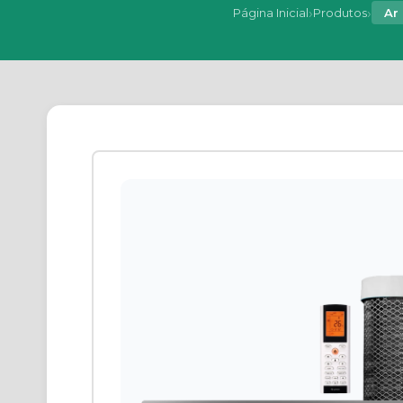
›
›
Página Inicial
Produtos
Ar