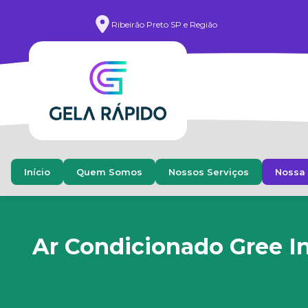
Ribeirão Preto SP e Região
Início
Quem Somos
Nossos Serviços
Nossa 
Ar Condicionado Gree I