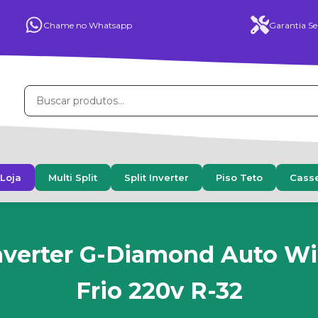
Chame no Whatsapp
Garantia Se
Loja
Multi Split
Split Inverter
Piso Teto
Cass
nverter G-Diamond Auto Wi
Frio 220v R-32