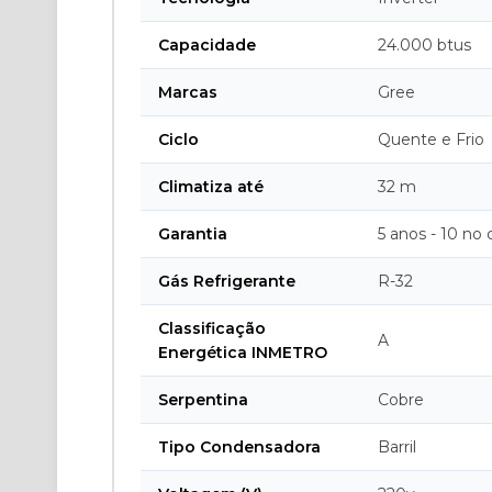
Capacidade
24.000 btus
Marcas
Gree
Ciclo
Quente e Frio
Climatiza até
32 m
Garantia
5 anos - 10 no
Gás Refrigerante
R-32
Classificação
A
Energética INMETRO
Serpentina
Cobre
Tipo Condensadora
Barril