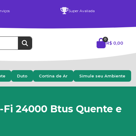
rviços
Super Avaliada
0
R$ 0,00
ete
Duto
Cortina de Ar
Simule seu Ambiente
-Fi 24000 Btus Quente e