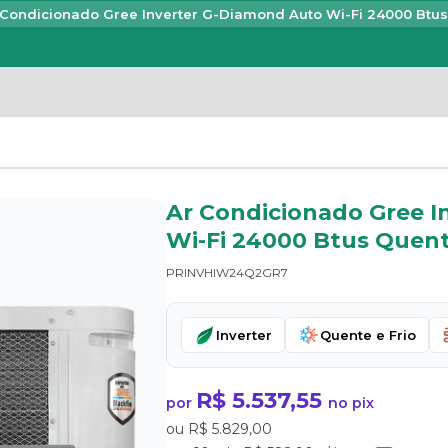
 Condicionado Gree Inverter G-Diamond Auto Wi-Fi 24000 Btus
Ar Condicionado Gree I
Wi-Fi 24000 Btus Quente
PRINVHIW24Q2GR7
Inverter
Quente e Frio
R$ 5.537,55
por
no pix
ou R$ 5.829,00