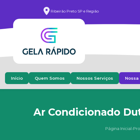
Ribeirão Preto SP e Região
Início
Quem Somos
Nossos Serviços
Nossa 
Ar Condicionado Dut
›
Página Inicial
Pr