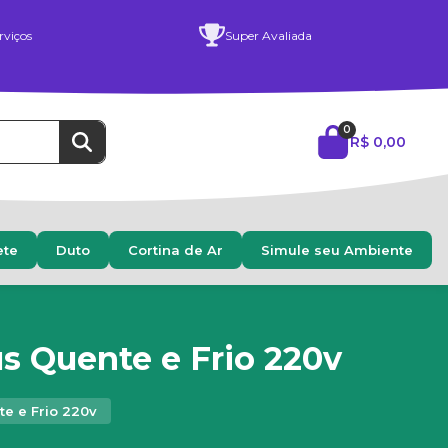
rviços
Super Avaliada
0
R$ 0,00
ete
Duto
Cortina de Ar
Simule seu Ambiente
s Quente e Frio 220v
e e Frio 220v