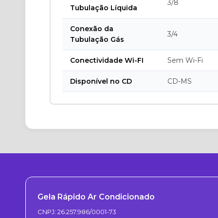
3/8
Tubulação Líquida
Conexão da
3/4
Tubulação Gás
Conectividade Wi-FI
Sem Wi-Fi
Disponível no CD
CD-MS
Gela Rápido Ar Condicionado
CNPJ: 26.257.986/0001-73