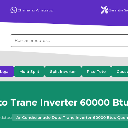
Chame no Whatsapp
Garantia Se
Loja
Multi Split
Split Inverter
Piso Teto
Cass
o Trane Inverter 60000 Btu
›
odutos
Ar Condicionado Duto Trane Inverter 60000 Btus Quent